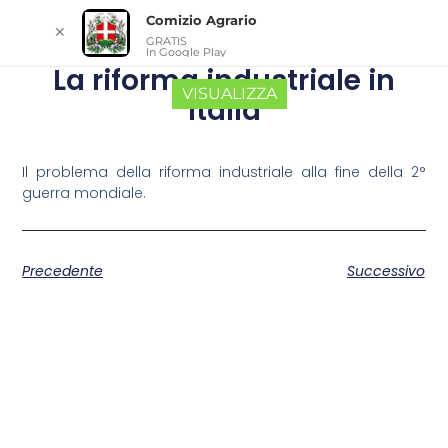
Comizio Agrario
✕
GRATIS
In Google Play
La riforma industriale in
VISUALIZZA
Italia
Il problema della riforma industriale alla fine della 2°
guerra mondiale.
Precedente
Successivo