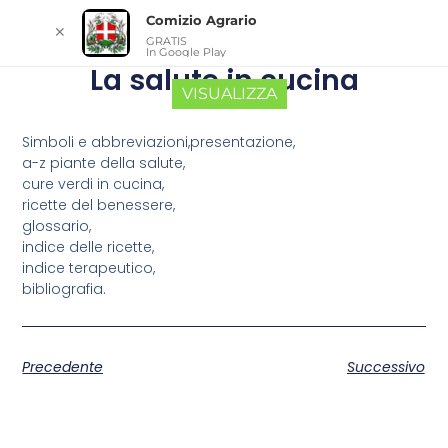
Comizio Agrario
✕
GRATIS
In Google Play
La salute in cucina
VISUALIZZA
Simboli e abbreviazioni,presentazione,
a-z piante della salute,
cure verdi in cucina,
ricette del benessere,
glossario,
indice delle ricette,
indice terapeutico,
bibliografia.
Precedente
Successivo