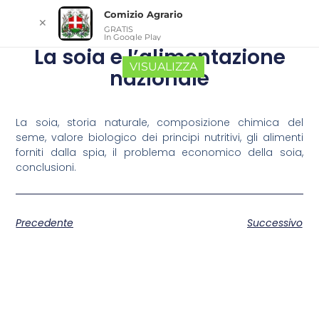
Comizio Agrario
✕
GRATIS
In Google Play
La soia e l’alimentazione
VISUALIZZA
nazionale
La soia, storia naturale, composizione chimica del
seme, valore biologico dei principi nutritivi, gli alimenti
forniti dalla spia, il problema economico della soia,
conclusioni.
Precedente
Successivo