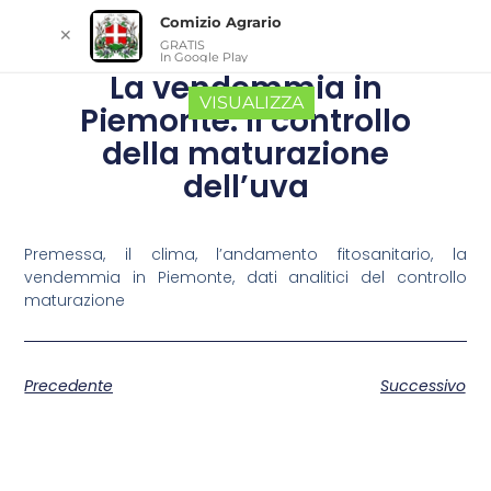
Comizio Agrario
✕
GRATIS
In Google Play
La vendemmia in
VISUALIZZA
Piemonte. Il controllo
della maturazione
dell’uva
Premessa, il clima, l’andamento fitosanitario, la
vendemmia in Piemonte, dati analitici del controllo
maturazione
Precedente
Successivo