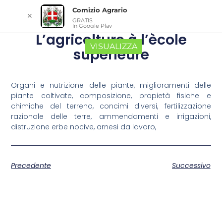
Comizio Agrario
✕
GRATIS
In Google Play
L’agricolture à l’ècole
VISUALIZZA
supèrieure
Organi e nutrizione delle piante, miglioramenti delle
piante coltivate, composizione, propietà fisiche e
chimiche del terreno, concimi diversi, fertilizzazione
razionale delle terre, ammendamenti e irrigazioni,
distruzione erbe nocive, arnesi da lavoro,
Precedente
Successivo