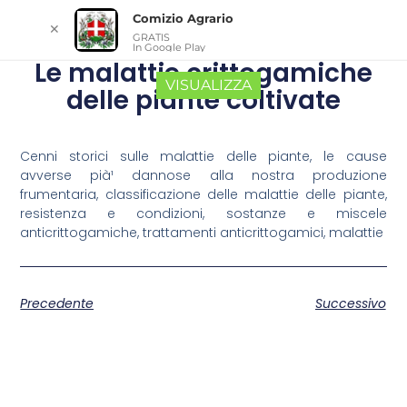
Comizio Agrario
✕
GRATIS
In Google Play
Le malattie crittogamiche
VISUALIZZA
delle piante coltivate
Cenni storici sulle malattie delle piante, le cause
avverse pià¹ dannose alla nostra produzione
frumentaria, classificazione delle malattie delle piante,
resistenza e condizioni, sostanze e miscele
anticrittogamiche, trattamenti anticrittogamici, malattie
Precedente
Successivo