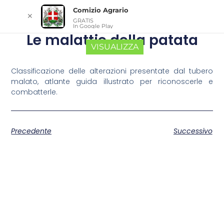
Comizio Agrario
✕
GRATIS
In Google Play
Le malattie della patata
VISUALIZZA
Classificazione delle alterazioni presentate dal tubero
malato, atlante guida illustrato per riconoscerle e
combatterle.
Precedente
Successivo