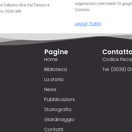
organizzato mercoledì 10 giugno
se Cebano Alta Val Tanaro e
Comizio
no 2026 alle
Leggi Tutto
Pagine
Contatta
Home
Codice Fisc
Biblioteca
Tel. (0039) 01
La storia
News
Pubblicazioni
Storiografia
Giardinaggio
Contatti