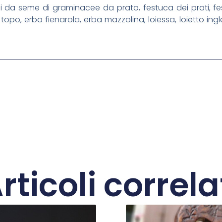
ioni da seme di graminacee da prato, festuca dei prati, 
 topo, erba fienarola, erba mazzolina, loiessa, loietto in
rticoli correla