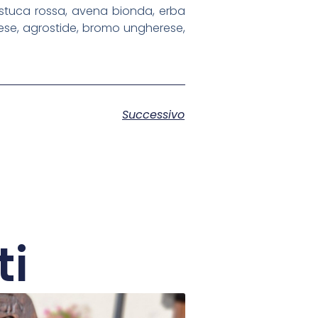
festuca rossa, avena bionda, erba
glese, agrostide, bromo ungherese,
Successivo
ti