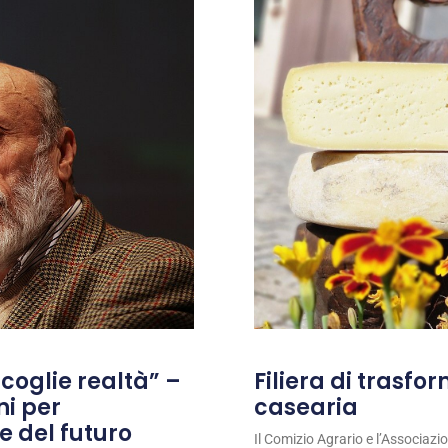
coglie realtà” –
Filiera di trasfo
ni per
casearia
e del futuro
Il Comizio Agrario e l’Associaz