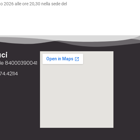
 2026 alle ore 20,30 nella sede del
ci
ale 84000390041
74.42114