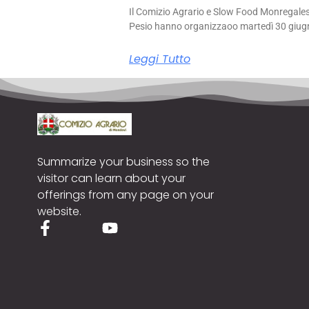
Il Comizio Agrario e Slow Food Monregale
Pesio hanno organizzaoo martedì 30 giug
Leggi Tutto
Summarize your business so the
visitor can learn about your
offerings from any page on your
website.