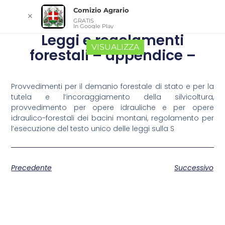
Comizio Agrario
✕
GRATIS
In Google Play
Leggi e regolamenti
VISUALIZZA
forestali – appendice –
Provvedimenti per il demanio forestale di stato e per la
tutela e l’incoraggiamento della silvicoltura,
provvedimento per opere idrauliche e per opere
idraulico-forestali dei bacini montani, regolamento per
l’esecuzione del testo unico delle leggi sulla S
Precedente
Successivo