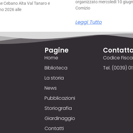
organizzato mercoledì 10 giugno
se Cebano Alta Val Tanaro e
Comizio
no 2026 alle
Leggi Tutto
Pagine
Contatta
Home
Codice Fisc
Biblioteca
Tel. (0039) 01
La storia
News
Pubblicazioni
Storiografia
Giardinaggio
Contatti