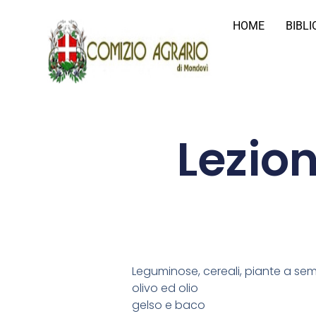
HOME
BIBL
Lezion
Leguminose, cereali, piante a seme
olivo ed olio
gelso e baco