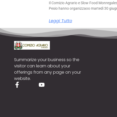
Il Comizio Agrario e Slow Food Monregale
Pesio hanno organizzaoo martedì 30 giug
Leggi Tutto
Summarize your business so the
visitor can learn about your
offerings from any page on your
website.