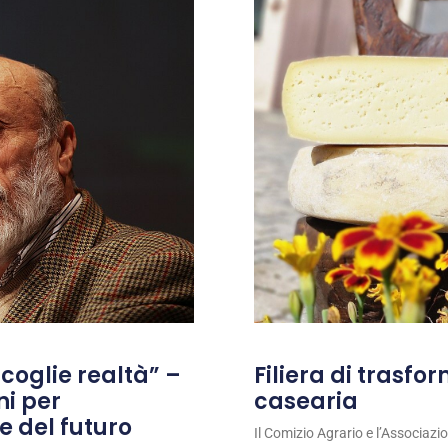
coglie realtà” –
Filiera di trasfo
ni per
casearia
e del futuro
Il Comizio Agrario e l’Associaz