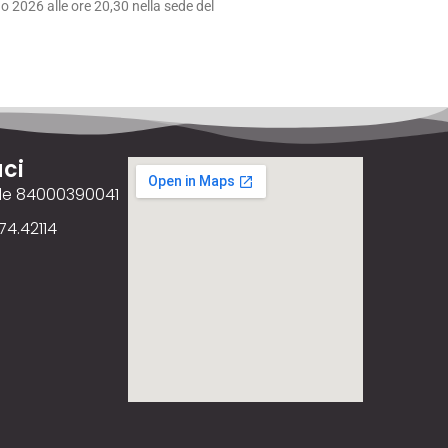
 2026 alle ore 20,30 nella sede del
ci
ale 84000390041
74.42114