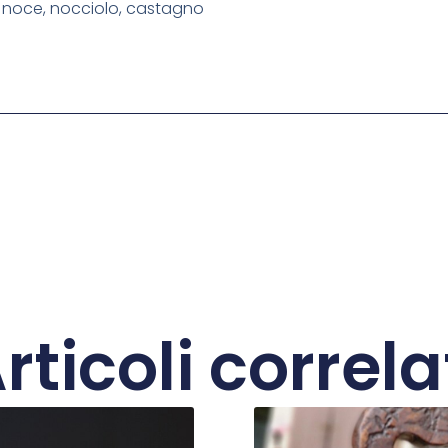
e, noce, nocciolo, castagno
rticoli correla