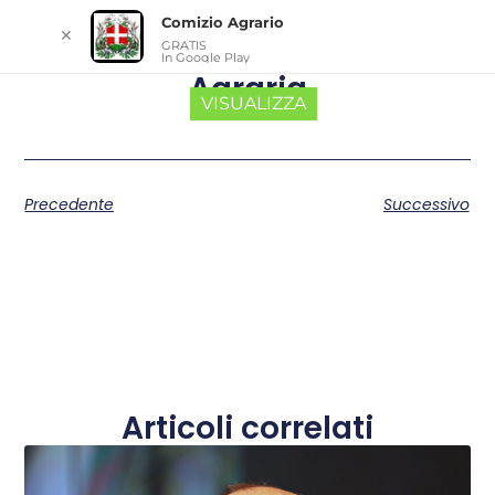
Comizio Agrario
✕
GRATIS
In Google Play
Agraria
VISUALIZZA
Precedente
Successivo
Articoli correlati