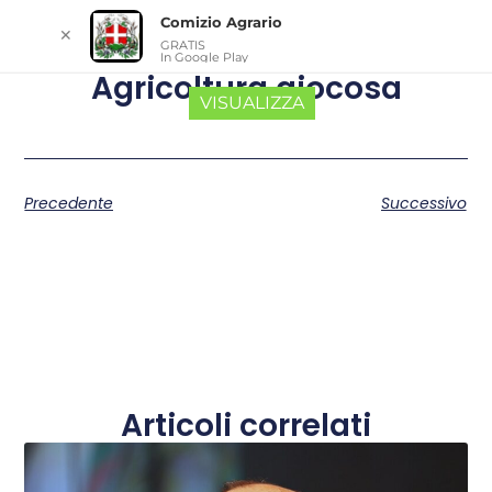
Comizio Agrario
✕
GRATIS
In Google Play
Agricoltura giocosa
VISUALIZZA
Precedente
Successivo
Articoli correlati