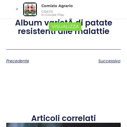
Comizio Agrario
✕
GRATIS
In Google Play
Album varietÃ di patate
VISUALIZZA
resistenti alle malattie
Precedente
Successivo
Articoli correlati