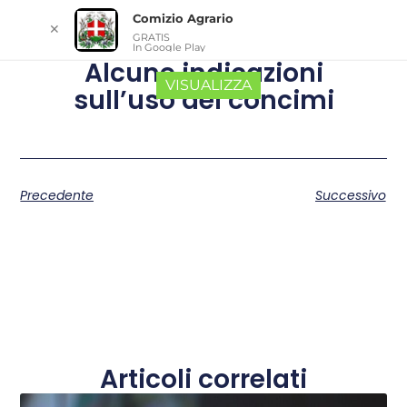
Comizio Agrario
✕
GRATIS
In Google Play
Alcune indicazioni
VISUALIZZA
sull’uso dei concimi
Precedente
Successivo
Articoli correlati