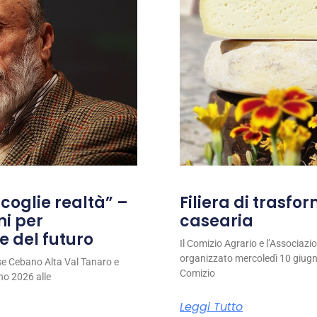
coglie realtà” –
Filiera di trasfo
ni per
casearia
e del futuro
Il Comizio Agrario e l’Associaz
organizzato mercoledì 10 giugno
se Cebano Alta Val Tanaro e
Comizio
no 2026 alle
Leggi Tutto