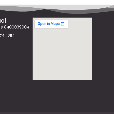
ci
ale 84000390041
74.42114