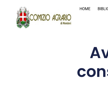
HOME
BIBL
Av
con