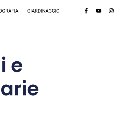
OGRAFIA
GIARDINAGGIO
i e
arie