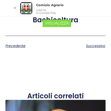
Comizio Agrario
✕
GRATIS
In Google Play
Bachicoltura
VISUALIZZA
Precedente
Successivo
Articoli correlati