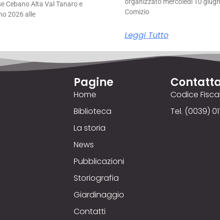
organizzato mercoledì 10 giugno
se Cebano Alta Val Tanaro e
Comizio
no 2026 alle
Leggi Tutto
Pagine
Contatta
Home
Codice Fisc
Biblioteca
Tel. (0039) 01
La storia
News
Pubblicazioni
Storiografia
Giardinaggio
Contatti