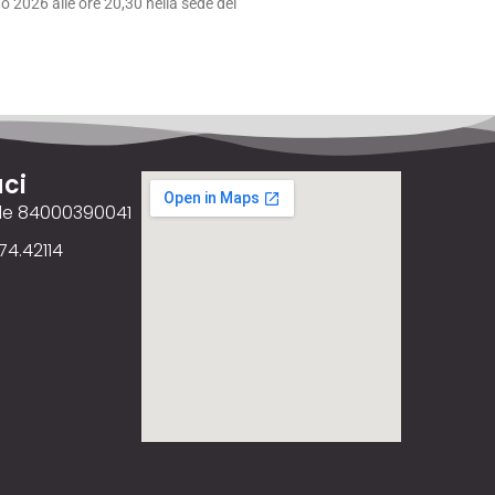
 2026 alle ore 20,30 nella sede del
ci
ale 84000390041
74.42114