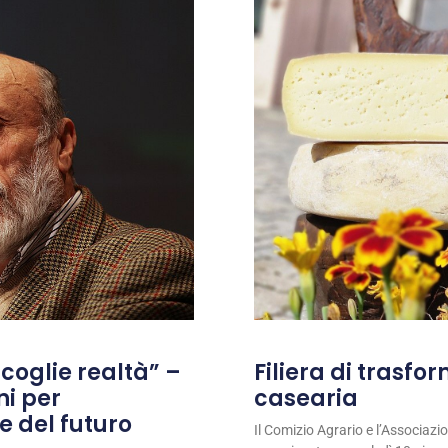
coglie realtà” –
Filiera di trasfo
ni per
casearia
e del futuro
Il Comizio Agrario e l’Associaz