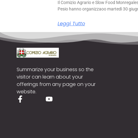
Il Comizio Agrario e Slow Food Monregale
Pesio hanno organizzaoo martedì 30 giug
Leggi Tutto
Summarize your business so the
visitor can learn about your
offerings from any page on your
website.