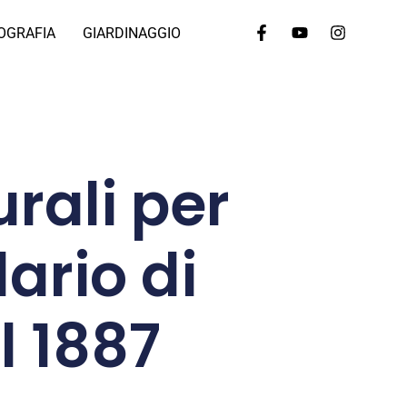
OGRAFIA
GIARDINAGGIO
urali per
dario di
l 1887