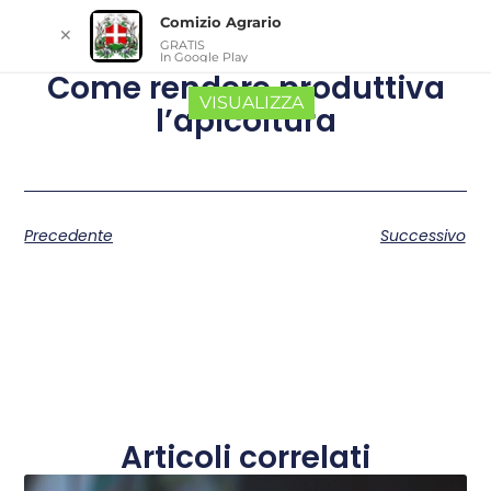
Comizio Agrario
✕
GRATIS
In Google Play
Come rendere produttiva
VISUALIZZA
l’apicoltura
Precedente
Successivo
Articoli correlati