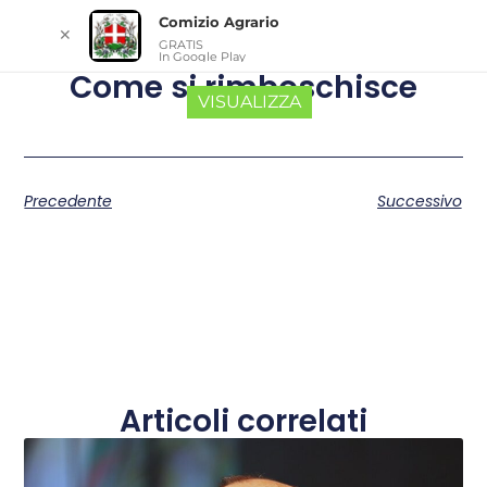
Comizio Agrario
✕
GRATIS
In Google Play
Come si rimboschisce
VISUALIZZA
Precedente
Successivo
Articoli correlati