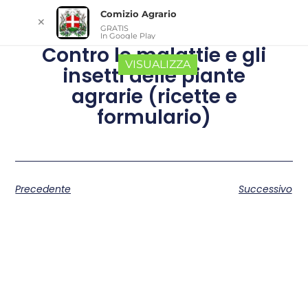
Comizio Agrario
✕
GRATIS
In Google Play
Contro le malattie e gli
VISUALIZZA
insetti delle piante
agrarie (ricette e
formulario)
Precedente
Successivo