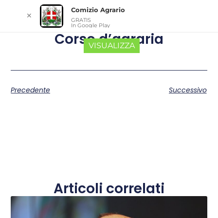
Comizio Agrario
✕
GRATIS
In Google Play
Corso d’agraria
VISUALIZZA
Precedente
Successivo
Articoli correlati