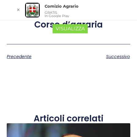
Comizio Agrario
✕
GRATIS
In Google Play
Corso d’agraria
VISUALIZZA
Precedente
Successivo
Articoli correlati