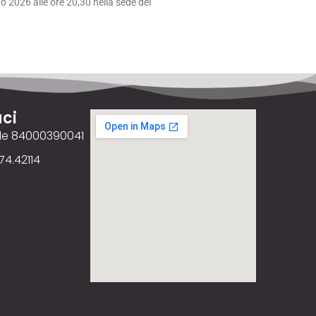
 2026 alle ore 20,30 nella sede del
ci
ale 84000390041
74.42114