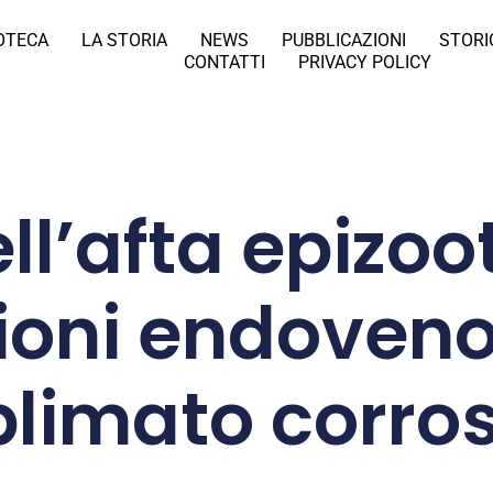
IOTECA
LA STORIA
NEWS
PUBBLICAZIONI
STORI
CONTATTI
PRIVACY POLICY
ll’afta epizoo
zioni endoveno
limato corro