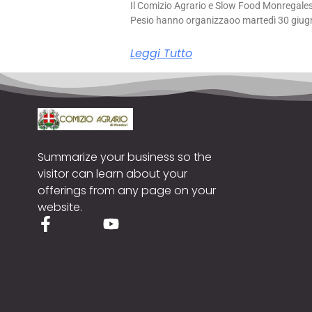
Il Comizio Agrario e Slow Food Monregale
Pesio hanno organizzaoo martedì 30 giug
Leggi Tutto
Summarize your business so the
visitor can learn about your
offerings from any page on your
website.