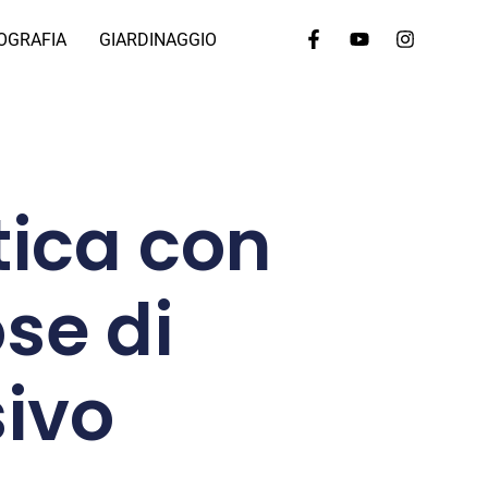
OGRAFIA
GIARDINAGGIO
tica con
se di
sivo