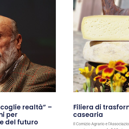
coglie realtà” –
Filiera di trasfo
ni per
casearia
e del futuro
Il Comizio Agrario e l’Associaz