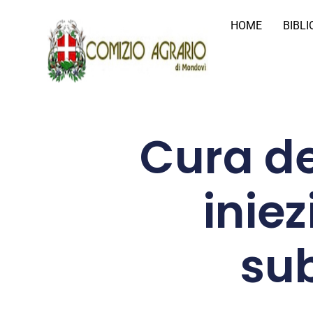
HOME
BIBL
Cura de
inie
sub