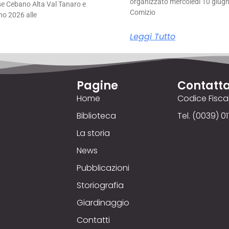
organizzato mercoledì 10 giugno
se Cebano Alta Val Tanaro e
Comizio
no 2026 alle
Leggi Tutto
Pagine
Contatta
Home
Codice Fisc
Biblioteca
Tel. (0039) 01
La storia
News
Pubblicazioni
Storiografia
Giardinaggio
Contatti