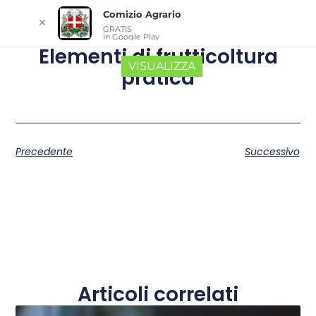
Comizio Agrario
✕
GRATIS
In Google Play
Elementi di frutticoltura
VISUALIZZA
pratica
Precedente
Successivo
Articoli correlati