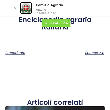
Comizio Agrario
✕
GRATIS
In Google Play
Enciclopedia agraria
VISUALIZZA
italiana
Precedente
Successivo
Articoli correlati