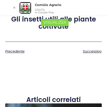
Comizio Agrario
✕
GRATIS
In Google Play
Gli insetti utili alle piante
VISUALIZZA
coltivate
Precedente
Successivo
Articoli correlati