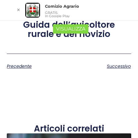
Comizio Agrario
✕
GRATIS
In Google Play
Guida dell’avicoltore
VISUALIZZA
rurale e del novizio
Precedente
Successivo
Articoli correlati