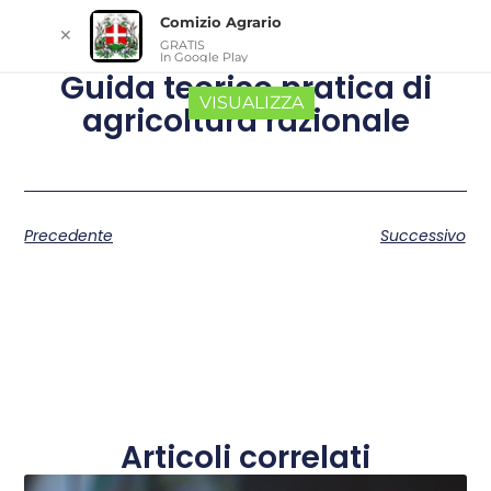
Comizio Agrario
✕
GRATIS
In Google Play
Guida teorico pratica di
VISUALIZZA
agricoltura razionale
Precedente
Successivo
Articoli correlati