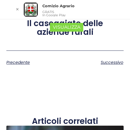
Comizio Agrario
✕
GRATIS
In Google Play
Il caseggiato delle
VISUALIZZA
aziende rurali
Precedente
Successivo
Articoli correlati