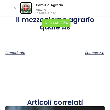
Comizio Agrario
✕
GRATIS
In Google Play
Il mezzogiorno agrario
VISUALIZZA
quale Ãš
Precedente
Successivo
Articoli correlati