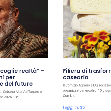
coglie realtà” –
Filiera di trasfo
ni per
casearia
e del futuro
Il Comizio Agrario e l’Associaz
organizzato mercoledì 10 giugno
se Cebano Alta Val Tanaro e
Comizio
no 2026 alle
Leggi Tutto