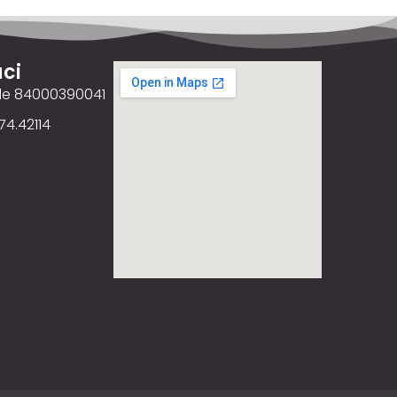
ci
ale 84000390041
74.42114