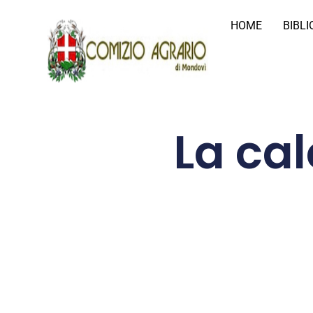
HOME
BIBL
La ca