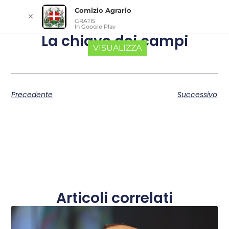
Comizio Agrario
✕
GRATIS
In Google Play
La chiave dei campi
VISUALIZZA
Precedente
Successivo
Articoli correlati