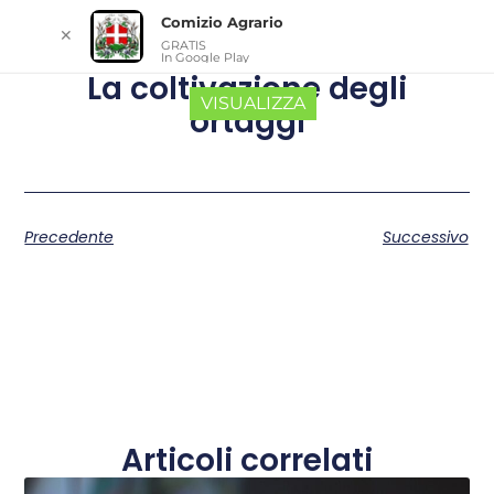
Comizio Agrario
✕
GRATIS
In Google Play
La coltivazione degli
VISUALIZZA
ortaggi
Precedente
Successivo
Articoli correlati