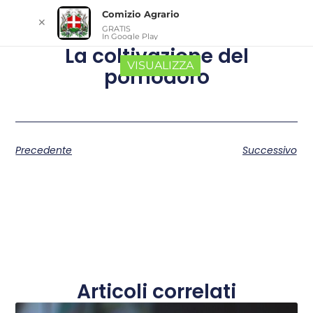
Comizio Agrario
✕
GRATIS
In Google Play
La coltivazione del
VISUALIZZA
pomodoro
Precedente
Successivo
Articoli correlati