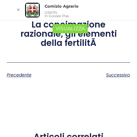
Comizio Agrario
✕
GRATIS
In Google Play
La concimazione
VISUALIZZA
razionale, gli elementi
della fertilitÃ
Precedente
Successivo
Articoli correlati