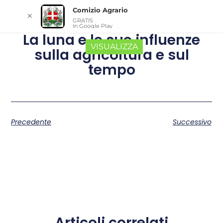
Comizio Agrario
✕
GRATIS
In Google Play
La luna e le sue influenze
VISUALIZZA
sulla agricoltura e sul
tempo
Precedente
Successivo
Articoli correlati