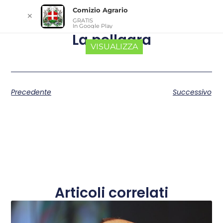
Comizio Agrario
✕
GRATIS
In Google Play
La pellagra
VISUALIZZA
Precedente
Successivo
Articoli correlati