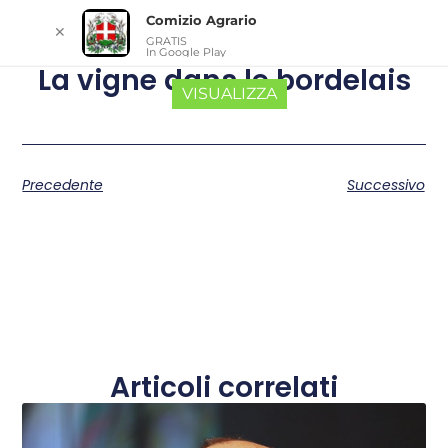
Comizio Agrario
✕
GRATIS
In Google Play
La vigne dans le bordelais
VISUALIZZA
Precedente
Successivo
Articoli correlati