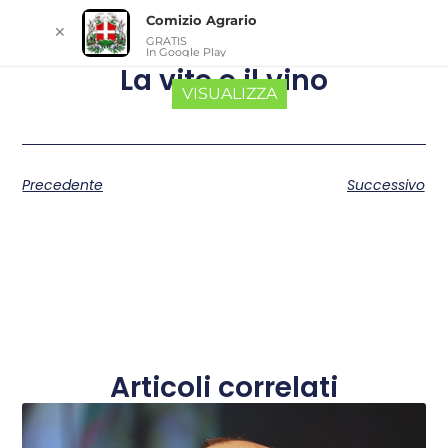
Comizio Agrario
✕
GRATIS
In Google Play
La vite e il vino
VISUALIZZA
Precedente
Successivo
Articoli correlati