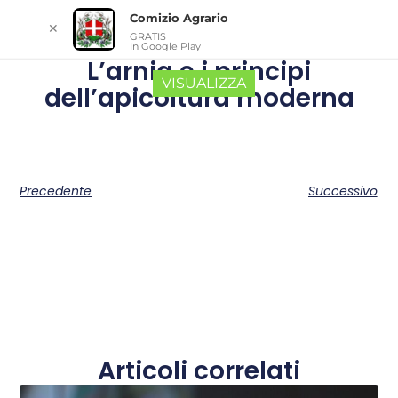
Comizio Agrario
✕
GRATIS
In Google Play
L’arnia e i principi
VISUALIZZA
dell’apicoltura moderna
Precedente
Successivo
Articoli correlati