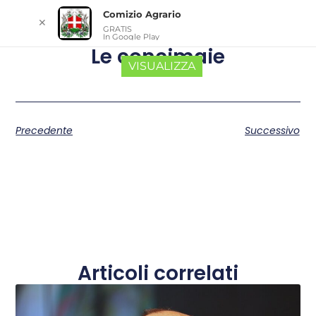
Comizio Agrario
✕
GRATIS
In Google Play
Le concimaie
VISUALIZZA
Precedente
Successivo
Articoli correlati