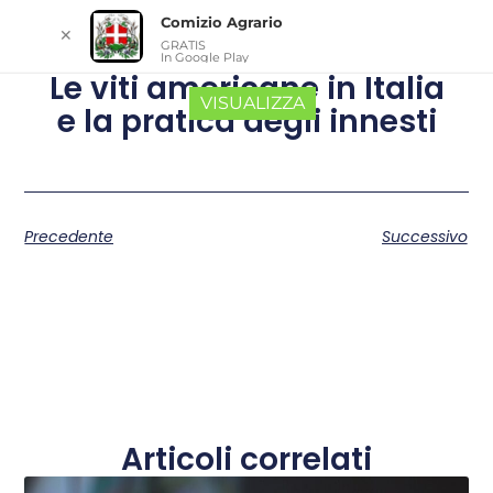
Comizio Agrario
✕
GRATIS
In Google Play
Le viti americane in Italia
VISUALIZZA
e la pratica degli innesti
Precedente
Successivo
Articoli correlati