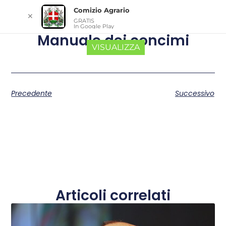
Comizio Agrario
✕
GRATIS
In Google Play
Manuale dei concimi
VISUALIZZA
Precedente
Successivo
Articoli correlati