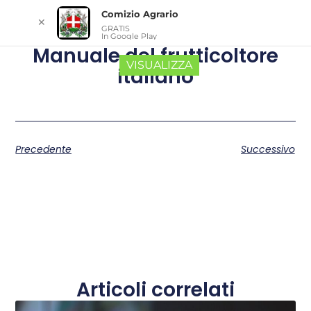
Comizio Agrario
✕
GRATIS
In Google Play
Manuale del frutticoltore
VISUALIZZA
italiano
Precedente
Successivo
Articoli correlati