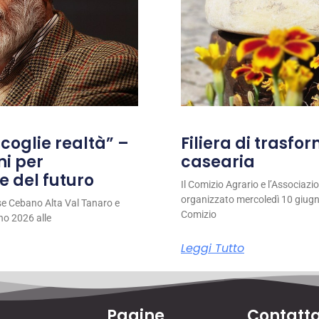
coglie realtà” –
Filiera di trasfo
ni per
casearia
e del futuro
Il Comizio Agrario e l’Associaz
organizzato mercoledì 10 giugno
se Cebano Alta Val Tanaro e
Comizio
no 2026 alle
Leggi Tutto
Pagine
Contatta