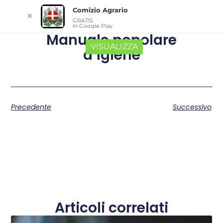
Comizio Agrario
✕
GRATIS
In Google Play
Manuale popolare
VISUALIZZA
d’igiene
Precedente
Successivo
Articoli correlati