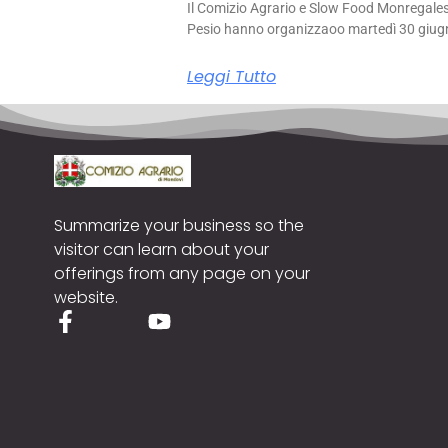
Il Comizio Agrario e Slow Food Monregale
Pesio hanno organizzaoo martedì 30 giug
Leggi Tutto
Summarize your business so the
visitor can learn about your
offerings from any page on your
website.