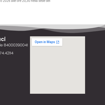
 2026 alle ore 20,30 nella sede del
ci
ale 84000390041
74.42114