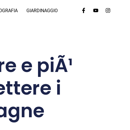
OGRAFIA
GIARDINAGGIO
e e piÃ¹
ttere i
tagne