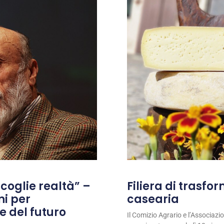
coglie realtà” –
Filiera di trasfo
ni per
casearia
e del futuro
Il Comizio Agrario e l’Associaz