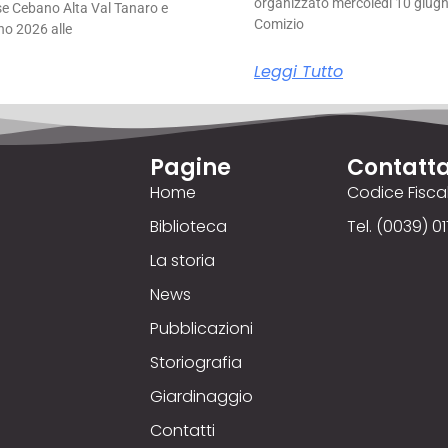
organizzato mercoledì 10 giugno
se Cebano Alta Val Tanaro e
Comizio
no 2026 alle
Leggi Tutto
Pagine
Contatta
Home
Codice Fisc
Biblioteca
Tel. (0039) 01
La storia
News
Pubblicazioni
Storiografia
Giardinaggio
Contatti