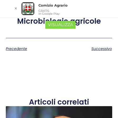
Comizio Agrario
✕
GRATIS
In Google Play
Microbiologie agricole
VISUALIZZA
Precedente
Successivo
Articoli correlati