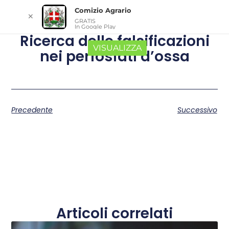
Comizio Agrario
✕
GRATIS
In Google Play
Ricerca delle falsificazioni
VISUALIZZA
nei perfosfati d’ossa
Precedente
Successivo
Articoli correlati