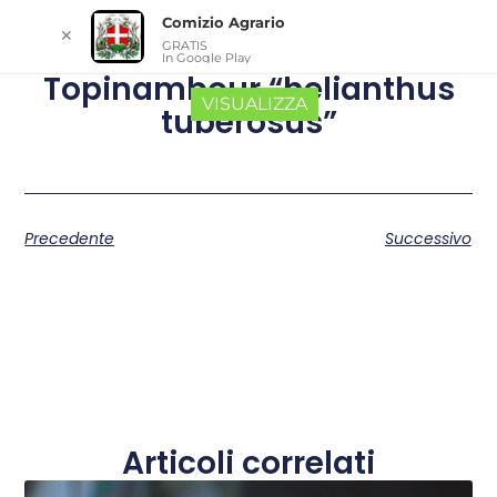
Comizio Agrario
✕
GRATIS
In Google Play
Topinambour “helianthus
VISUALIZZA
tuberosus”
Precedente
Successivo
Articoli correlati